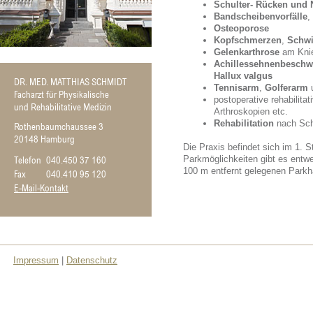
Schulter- Rücken und
Bandscheibenvorfälle
,
Osteoporose
Kopfschmerzen
,
Schwi
Gelenkarthrose
am Knie
Achillessehnenbeschw
Hallux
valgus
DR. MED. MATTHIAS SCHMIDT
Tennisarm
,
Golferarm
u
Facharzt für Physikalische
postoperative rehabilit
und Rehabilitative Medizin
Arthroskopien etc.
Rehabilitation
nach Schl
Rothenbaumchaussee 3
20148 Hamburg
Die Praxis befindet sich im 1. 
Parkmöglichkeiten gibt es entw
Telefon
040.450 37 160
100 m entfernt gelegenen Park
Fax
040.410 95 120
E-Mail-Kontakt
Impressum
|
Datenschutz